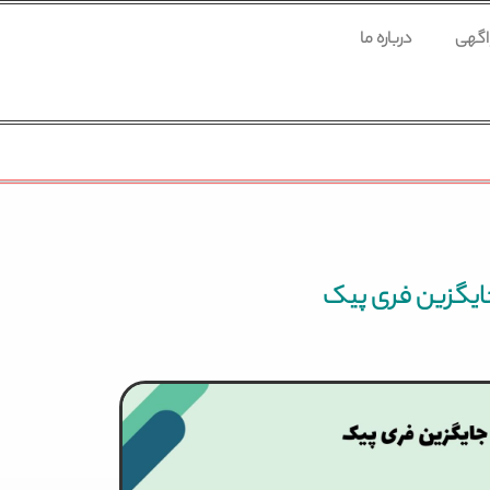
 اگهی
درباره ما
یگزین فری پیک