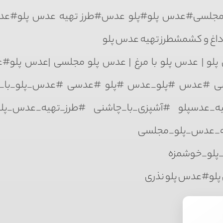
لسی#عدس پلو#پلو عدس#طرز تهیه عدس پلو#عد
 داغ و کشمشطرز تهیه عدس پلو
و | عدس پلو با مرغ | عدس پلو مجلسی |عدس پلو#ع
سی #عدس #پلو_عدس #پلو #عدسی #عدس_پلو_با
_عدسپلو #آشپزی_با_چاشنی #طرز_تهیه‌_عدس_پلو
ه_عدس_پلو_مجلسی
پلو_خوشمزه
پلو#عدس پلو نذری