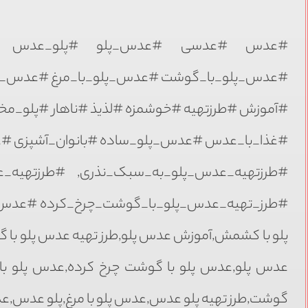
#عدس #عدسی #عدس_پلو #پلو_عدس #عدس
#عدس_پلو_با_گوشت #عدس_پلو_با_مرغ #عدس_پ
#آموزش #طرزتهیه #خوشمزه #لذیذ #ناهار #پلو_مخ
#غذا_با_عدس #عدس_پلو_ساده #بانوان_آشپزی #
#طرزتهیه_عدس_پلو_به_سبک_نذری, #طرزتهیه_
#طرز_تهیه_عدس_پلو_با_گوشت_چرخ_کرده #عدس_پل
پلو با کشمش,آموزش عدس پلو,طرز تهیه عدس پلو با 
عدس پلو,عدس پلو با گوشت چرخ کرده,عدس پلو با
گوشت,طرز تهیه پلو عدس,عدس پلو با مرغ,پلو عدس,ع