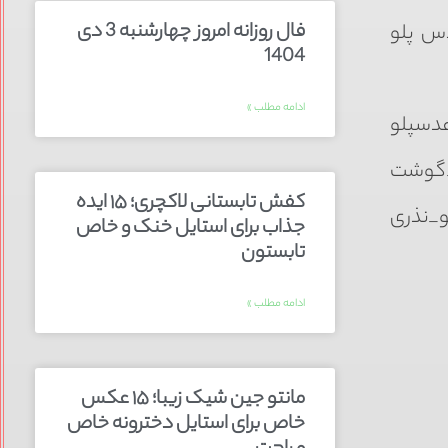
فال روزانه امروز چهارشنبه 3 دی
س پلو
1404
ادامه مطلب »
دسپلو
_گوشت
کفش تابستانی لاکچری؛ ۱۵ ایده‌
_نذری
جذاب برای استایل خنک و خاص
تابستون
ادامه مطلب »
مانتو جین شیک زیبا؛ ۱۵ عکس
خاص برای استایل دخترونه خاص