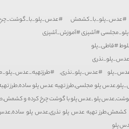
_پلو_با_کشمش #عدس_پلو_با_گوشت_چرخ_
لو_مجلسی #آشپزی #آموزش_آشپزی
لوط #قاطی_پلو
عدس_پلو_نذری
عدس_پلو #عدس_پلو_نذری, #طرزتهیه_عدس_پلو_م
و,عدس پلو مجلسی,طرز تهیه عدس پلو ساده,طرز تهی
گوشت,عدس پلو ,عدس پلو با گوشت چرخ کرده و کشمش,طر
 کشمش,طرز تهیه عدس پلو نذری,عدس پلو ساده,عدس پ
دس پلو