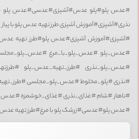
#عدس پلو#پلو عدس#آشپزی#عدسی#عدس پلو مج
نذری#آشپزی#آموزش آشپزی طرز تهیه عدس پلو با پیاز
#آشپزی#آموزش آشپزی#عدس پلو#طرز تهیه عدس پل
#عدس_پلو #عدس_پلو_با_مرغ #عدس_پلو_مجل
#عدس_پلو_نذری #طرز_تهیه_عدس_پلو #طرزتهیه
#نذری #پلو_مخلوط #عدس_پلو_مجلسی #طرز_تهی
#ناهار #شام #غذای_نذری #غذای_خوشمزه #عدس_
#عدس پلو#عدسی#زرشک پلو با مرغ#طرز تهیه عدس 