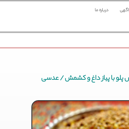
 اگهی
درباره ما
 پلو با پیاز داغ و کشمش / عدسی