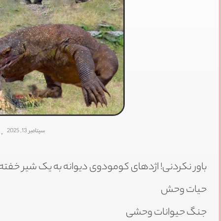
IDI
سپتامبر 13, 2025
,
باور نکردنی! اژدهای کومودوی دیوانه به یک شیر خفت
حیات وحش
جنگ حیوانات وحشی