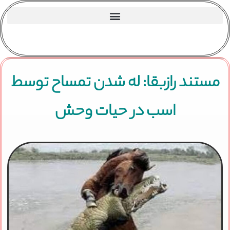
مستند رازبقا: له شدن تمساح توسط
اسب در حیات وحش