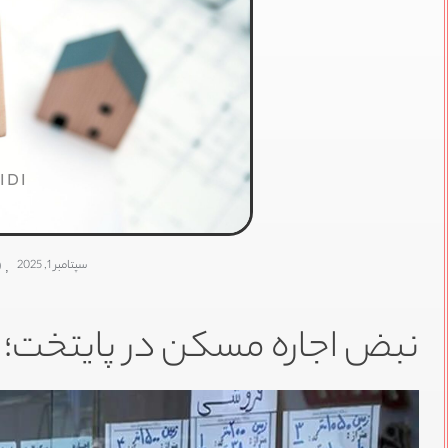
IDI
سپتامبر 1, 2025
,
9
نبض اجاره مسکن در پایتخت؛ از