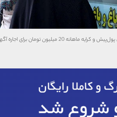
آپارتمان 130 متری در پونک با قیمت 1.4 میلیارد تومان پول‌پیش و کرایه ماهانه 20 میلیون توم