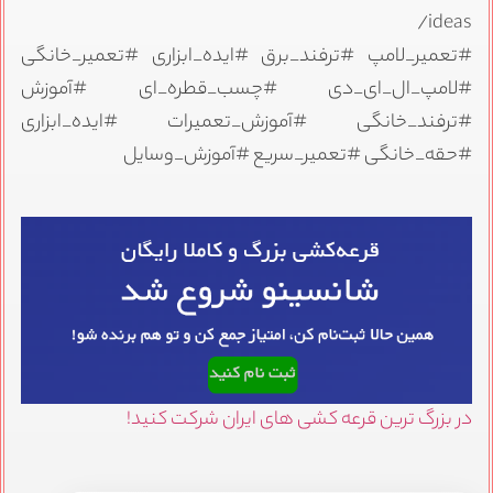
ideas/
#تعمیر_لامپ #ترفند_برق #ایده_ابزاری #تعمیر_خانگی
#لامپ_ال_ای_دی #چسب_قطره_ای #آموزش
#ترفند_خانگی #آموزش_تعمیرات #ایده_ابزاری
#حقه_خانگی #تعمیر_سریع #آموزش_وسایل
در بزرگ ترین قرعه کشی های ایران شرکت کنید!