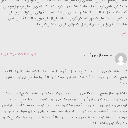
شعله ی شمع، همچون نقشه ای از بادهای ناپیداست؛ گاه بلند می شود و گاه خمیده، اما هر
جنبشش پیامی در خود دارد. ماه گذشته، در سکوت شب، شعله ای رقصان برایم از فرصتی
گفت که هرگز انتظارش را نداشتم—همان گونه که نسیم ناگهانی می تواند دریچه ای
بسته را بگشاید. فال شمع را نه پیش گویی، که آینه ای از حالِ درون بدانید؛ نگاهی به آن،
شاید ذهنتان را برای دیدن آنچه از چشم تان پنهان مانده، روشن کند.
پاسخ
آگوست 16, 2025 در 11:49 ق.ظ
یک سریال‌بین
گفت:
“همیشه فکر می کردم فال شمع یه چیز سرگرمکننده ست، تا اینکه یه شب تنها تو اتاقم
شمع روشن کردم و ناخودآگاه به شعله اش خیره شدم… انگار واقعاً یه چیزی تو حرکتش
بود!”
داشتم به فال شمع امروز نگاه می کردم و یاد اون شب افتادم که شعله شمع توی باد پَرش
می زد و من بی اختیار بهش گیر داده بودم. مثلاً می خواستم بفهمم چرا بعضی وقت ها
آروم می سوزه و یهو هیجان می گیره. راستش، بعضی از این توصیه ها—مثلاً برای متولدین
مرداد که می گه شعله بلند نشون دهنده اراده ست—یه جورایی با حال وهوای خودم جور
درمیاد. همیشه تو این ماه یه حس عجیبی دارم که انگار باید یه کاری رو با جرئت شروع کنم،
حتی اگه ترس داشته باشم.