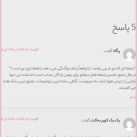
5 پاسخ
آگوست 16, 2025 در 11:48 ق.ظ
پگاه
گفت:
“شعله ای که دو بار می رقصد، آیا واقعاً پیام دوگانگی می دهد یا فقط بازی نور است؟”
در فال شمع، تفسیر شعله های دوقلو برای بهمن زادگان جذاب است، اما شاید این تنها
بازتابی از جریان هوا باشد، نه سرنوشت. گاهی ساده ترین توضیحات، عمیق ترین شک ها را
می آفرینند.
پاسخ
آگوست 16, 2025 در 11:48 ق.ظ
یک یک کویر ساکت
گفت: