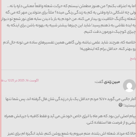
اما یه اعتراف بکنم؟ من هنوز مطمئن نیستم که حرکت شعله واقعاً معنایی داره یا نه…
ولی چه اشکالی داره وقتی یه کم به زندگی رنگی میده؟ مثلاً برای متولدین مهر که می گه
شعله رنگارنگ خلاقیت رو بیدار می کنه، من خودم یه بار با دیدن سایه های نور شمع تو دیوار
یه ایده نقاشی به ذهنم رسید! شاید این چیزها بیشتر شبیه یه بهونه باشن برای اینکه به
چیزای کوچیک دورمون دقت کنیم.
خلاصه که، هرچند شاید علمی نباشه، ولی گاهی همین تفسیرهای ساده می تونه حال آدم
رو بهتر کنه. حداقل برام که اینطوریه!
پاسخ
آگوست 16, 2025 در 12:25 ب.ظ
مبین زندی
گفت:
آمار جالبی می گوید ۷۰٪ مردم حداقل یک بار در زندگی شان فال گرفته اند، پس شما تنها
نیستید! 😄
پیام اصلی این بود که هر ماه با انرژی خاص خودش می آید و فقط کافیه با جریانش همراه
بشی و از فرصت ها استفاده کنی.
حالا که مرداد شعله اش بلنده، منم میروم یه شمع روشن کنم، شاید انگیزه ام برای تمیز