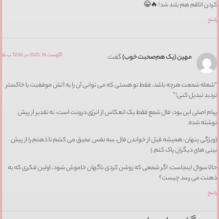
کردن اتاقم هم بلند شد! 🔥😂
پاسخ
آگوست 16, 2025 در 12:26 ب.ظ
مهین (یک هم‌صحبت خوب)
گفت:
“شعله شمعت هرچه باشد، فقط تو هستی که می توانی آن را به آتش موفقیت یا خاکستر
تردید تبدیل کنی!”
پیام اصلی این بود: فال شمع فقط یک انعکاس از انرژی درونت است، نه تقدیر از پیش
نوشته شده.
(ویژگی پنهان: همیشه قبل از خواندن فال، سه نفس عمیق می کشم تا ذهنم را از پیش
بینی های دیگران پاک کنم.)
حالا سوال اینجاست: اگر شمعی که روشن کردی ناگهان خاموش شود، اولین فکری که به
ذهنت می رسد چیست؟
پاسخ