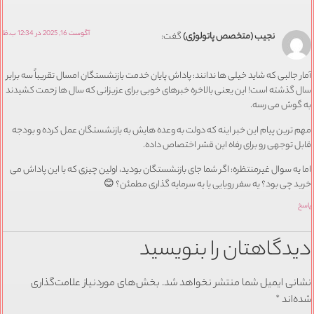
آگوست 16, 2025 در 12:34 ب.ظ
نجیب (متخصص پاتولوژی)
گفت:
آمار جالبی که شاید خیلی ها ندانند: پاداش پایان خدمت بازنشستگان امسال تقریباً سه برابر
سال گذشته است! این یعنی بالاخره خبرهای خوبی برای عزیزانی که سال ها زحمت کشیدند
به گوش می رسه.
مهم ترین پیام این خبر اینه که دولت به وعده هایش به بازنشستگان عمل کرده و بودجه
قابل توجهی رو برای رفاه این قشر اختصاص داده.
اما یه سوال غیرمنتظره: اگر شما جای بازنشستگان بودید، اولین چیزی که با این پاداش می
خرید چی بود؟ یه سفر رویایی یا یه سرمایه گذاری مطمئن؟ 😊
پاسخ
دیدگاهتان را بنویسید
نشانی ایمیل شما منتشر نخواهد شد.
بخش‌های موردنیاز علامت‌گذاری
شده‌اند
*