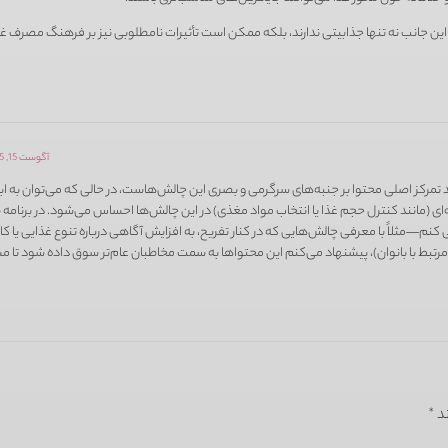
ظر این جانب نه تنها جذابیتی ندارند، بلکه ممکن است تأثیرات نامطلوبی نیز بر فرهنگ مصرف 
آگوست 15, 2025 در 11:00 ب.ظ
‌رسد تمرکز اصلی محتوا بر جنبه‌های سرگرمی و بصری این چالش‌هاست، در حالی که می‌توان به ا
یه‌ای (مانند کنترل حجم غذا یا انتخاب مواد مغذی) در این چالش‌ها احساس می‌شود. در برنا
 کنم—مثلاً با معرفی چالش‌هایی که در کنار تفریح، به افزایش آگاهی درباره تنوع غذایی یا
ط با بانوان)، پیشنهاد می‌کنم این محتواها به سمت مخاطبان عام‌تر سوق داده شود تا م
ند
*