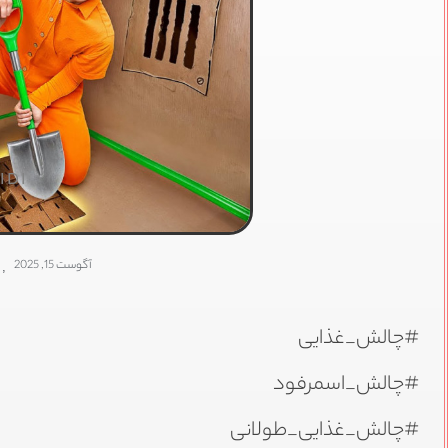
IDI
آگوست 15, 2025
,
#چالش_غذایی
#چالش_اسمرفود
#چالش_غذایی_طولانی