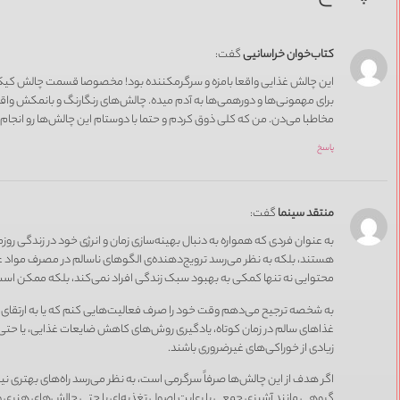
کتاب‌خوان خراسانیی
گفت:
این چالش غذایی واقعا بامزه و سرگرمکننده بود! مخصوصا قسمت چالش کیک
برای مهمونی‌ها و دورهمی‌ها به آدم میده. چالش‌های رنگارنگ و بانمکش واقع
مخاطبا می‌دن. من که کلی ذوق کردم و حتما با دوستام این چالش‌ها رو انجام
پاسخ
منتقد سینما
گفت:
به عنوان فردی که همواره به دنبال بهینه‌سازی زمان و انرژی خود در زندگی روز
هستند، بلکه به نظر می‌رسد ترویج‌دهنده‌ی الگوهای ناسالم در مصرف مواد غ
محتوایی نه تنها کمکی به بهبود سبک زندگی افراد نمی‌کند، بلکه ممکن است 
به شخصه ترجیح می‌دهم وقت خود را صرف فعالیت‌هایی کنم که یا به ارتقای 
غذاهای سالم در زمان کوتاه، یادگیری روش‌های کاهش ضایعات غذایی، یا حتی 
زیادی از خوراکی‌های غیرضروری باشند.
اگر هدف از این چالش‌ها صرفاً سرگرمی است، به نظر می‌رسد راه‌های بهتری نی
گروهی مانند آشپزی جمعی با رعایت اصول تغذیه‌ای یا حتی چالش‌های هنری و 