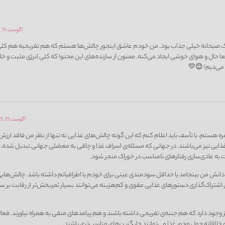
آگوست 15, 2025 در 9:49 ب.ظ
 صبحانه خیلی جذاب بود. من خودم عاشق اینجور چالش‌ها هستم که هم تفریحیه هم کلی 
ا حال و هوای خوشی ایجاد می‌کنه. ممنون از سازنده‌های این محتوا که کلی انرژی مثبت و خل
 می‌دیم! 😊💛
آگوست 15, 2025 در 10:03 ب.ظ
مره هستم، با تأسف باید اعلام کنم که این گونه چالش‌های غذایی نه تنها از نظر من فاقد ارز
ذایی نیز می‌باشند. در جهانی که مسئله‌ی اسراف غذا و چاقی به معضلی جهانی تبدیل شده، 
به عادی‌سازی رفتارهای نامناسب در خوراک منجر شود.
دانش من بینجامد یا حداقل سودمندی عینی برای خودم یا اطرافیانم داشته باشد. چالش‌هایی
اشتراک‌گذاری دستورهای غذایی مقوی و کم‌هزینه می‌توانند بسیار ثمربخش‌تر از رقابت بر 
ز وجود دارد که هم جنبه‌ی تفریحی داشته باشند و هم پیامدهای منفی به همراه نیاورند. فعا
خلاقانه حول محور غذا می‌توانند جایگزین‌های مناسب‌تری باشند.