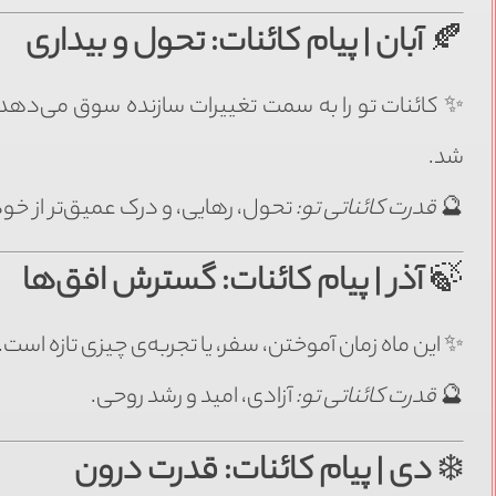
🍂
آبان | پیام کائنات: تحول و بیداری
✨ کائنات تو را به سمت تغییرات سازنده سوق می‌دهد. 
شد.
🔮
قدرت کائناتی تو:
تحول، رهایی، و درک عمیق‌تر از خود
🍃
آذر | پیام کائنات: گسترش افق‌ها
✨ این ماه زمان آموختن، سفر، یا تجربه‌ی چیزی تازه ا
🔮
قدرت کائناتی تو:
آزادی، امید و رشد روحی.
❄️
دی | پیام کائنات: قدرت درون