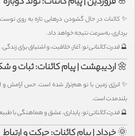
🌸
فروردین | پیام کائنات: تولد دوباره
✨ کائنات در حال گشودن درهایی تازه به روی توست. ا
برداری، به‌سرعت نتیجه خواهد داد.
🔮
قدرت کائناتی تو:
آغاز، خلاقیت، و اشتیاق برای زندگی.
🌼
اردیبهشت | پیام کائنات: ثبات و ش
✨ انرژی زمین با تو هم‌تراز شده است. حس آرامش و ام
بلندمدت است.
🔮
قدرت کائناتی تو:
پایداری، عشق و هماهنگی با طبیع
🌞
خرداد | پیام کائنات: حرکت و ارتباط