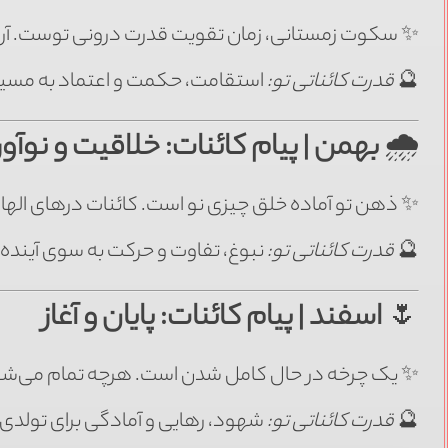
✨ سکوت زمستانی، زمان تقویت قدرت درونی توست. آرام 
🔮
قدرت کائناتی تو:
استقامت، حکمت و اعتماد به مسیر
🌧
بهمن | پیام کائنات: خلاقیت و نوآو
✨ ذهن تو آماده خلق چیزی نو است. کائنات درهای الهام ر
🔮
قدرت کائناتی تو:
نبوغ، تفاوت و حرکت به سوی آینده.
🌷
اسفند | پیام کائنات: پایان و آغاز
✨ یک چرخه در حال کامل شدن است. هرچه تمام می‌شود، جا
🔮
قدرت کائناتی تو:
شهود، رهایی و آمادگی برای تولدی د