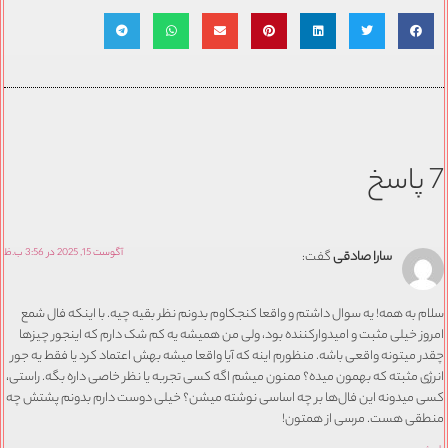
7 پاسخ
آگوست 15, 2025 در 3:56 ب.ظ
سارا صادقی
گفت:
سلام به همه! یه سوال داشتم و واقعا کنجکاوم بدونم نظر بقیه چیه. با اینکه فال شمع
امروز خیلی مثبت و امیدوارکننده بود، ولی من همیشه یه کم شک دارم که اینجور چیزها
چقدر میتونه واقعی باشه. منظورم اینه که آیا واقعا میشه بهش اعتماد کرد یا فقط یه جور
انرژی مثبته که بهمون میده؟ ممنون میشم اگه کسی تجربه یا نظر خاصی داره بگه. راستی،
کسی میدونه این فال‌ها بر چه اساسی نوشته میشن؟ خیلی دوست دارم بدونم پشتش چه
منطقی هست. مرسی از همتون!