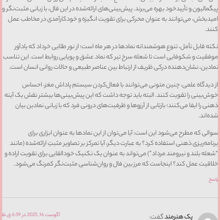
پیگمالیون و تأیید‌خود بهره می‌برند. پیش‌بینی‌های ارائه‌شده در این فال، با زبانی مثبت‌نگر و
امیدبخش، می‌توانند به عنوان محرکی برای تقویت انگیزه و خودکارآمدی در مخاطب عمل
کنند.
نکته قابل تأمل، تنوع هوشمندانه نمادها در هر ماه است؛ از نور طلایی خرداد که یادآور
موفقیت و شکوفایی است تا شعله سرخ تیر که نماد عشق و پویایی روابط است. این تناسب
نمادین، نشان‌دهنده درکی ظریف از ارتباط بین عناصر طبیعی و حالات روانی انسان است.
از دیدگاه علمی، چنین متونی می‌توانند با فعال‌کردن سیستم پاداش مغز، احساس
خوش‌بینی را تقویت کنند. البته باید توجه داشت که این پیش‌بینی‌ها بیشتر نقش یک آینه
ذهنی را ایفا می‌کنند؛ بازتابی از آرزوها و ظرفیت‌های درونی فرد که با زبانی نمادین بیان
شده‌اند.
سوالی که مطرح می‌شود این است: آیا می‌توان از این نمادها به عنوان ابزاری برای
برنامه‌ریزی ذهنی استفاده کرد؟ به عبارت دیگر، آیا تمرکز بر تصاویر مثبتِ ارائه‌شده (مانند
“شعله بلند و نیرومند مرداد”) می‌تواند به عنوان یک تکنیک خودالقایی برای تقویت اراده و
خلاقیت عمل کند؟ اینجاست که مرز بین فال و روان‌شناسی مثبت‌نگر کمرنگ می‌شود.
پاسخ
آگوست 16, 2025 در 6:59 ق.ظ
یک هنرمند
گفت: