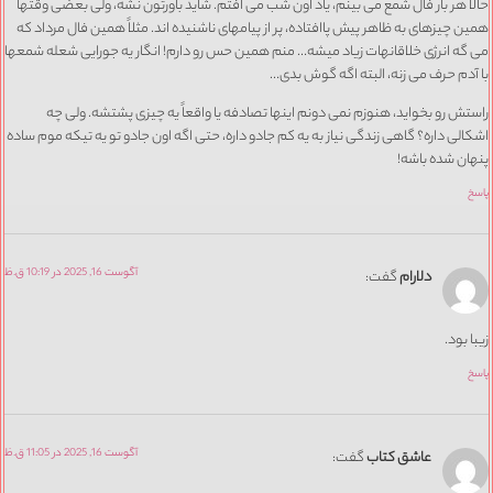
حالا هر بار فال شمع می بینم، یاد اون شب می افتم. شاید باورتون نشه، ولی بعضی وقتها
همین چیزهای به ظاهر پیش پاافتاده، پر از پیامهای ناشنیده اند. مثلاً همین فال مرداد که
می گه انرژی خلاقانهات زیاد میشه… منم همین حس رو دارم! انگار یه جورایی شعله شمعها
با آدم حرف می زنه، البته اگه گوش بدی…
راستش رو بخواید، هنوزم نمی دونم اینها تصادفه یا واقعاً یه چیزی پشتشه. ولی چه
اشکالی داره؟ گاهی زندگی نیاز به یه کم جادو داره، حتی اگه اون جادو تو یه تیکه موم ساده
پنهان شده باشه!
پاسخ
آگوست 16, 2025 در 10:19 ق.ظ
دلارام
گفت:
زیبا بود.
پاسخ
آگوست 16, 2025 در 11:05 ق.ظ
عاشق کتاب
گفت: