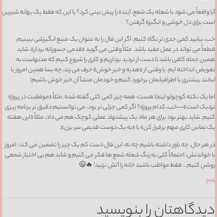
آیا واقعاً می شود با شعله یک شمع، آینده را پیش بینی کرد؟ یا این که فقط یک بهانه شیرین
است برای دل خوشی و انگیزه گرفتن؟
خب، بیایید کمی جدی تر نگاه کنیم. اگر این فال را به عنوان یک منبع انگیزشی ببینیم،
قطعاً می تواند در عمل مفید باشد. مثلاً وقتی می گوید «قدمی جسورانه بردار»، شاید
همین جمله کافی باشد تا دست از تردید برداریم و کاری را شروع کنیم که مدتهاست به
تعویض انداخته ایم. یا وقتی از «هدیه و خبر خوش» حرف می زند، چه بسا همین امروز با
لبخند بیشتری با اطرافیانمان برخورد کنیم و خودمان منشأ آن خبر خوش باشیم!
اما یک نکته کوچولو اینجا هست: همه چیز کمی کلی گفته شده. مثلاً «موفقیت در پروژه
نزدیک است»—خب، کدام پروژه؟ اگر کمی جزئی تر بود، می توانستیم دقیق تر برنامه ریزی
کنیم. شاید بهتر بود برای هر ماه، یک پیشنهاد عملی کوچک هم می داد، مثلاً «این هفته
یک تماس کاری مهم برقرار کن» یا «به یک دوست قدیمی سر بزن».
در هر حال، چه باور داشته باشیم چه نه، این فال دست کم یک چیز را تضمین می کند: امروز
با خواندنش، احتمالاً کلی به رنگ شعله شمع ها فکر می کنیم و شاید هم بی اختیار شمعی
روشن کنیم… فقط مواظب باشید خانه را آتش نزنید! 🔥😄
پاسخ
دیدگاهتان را بنویسید