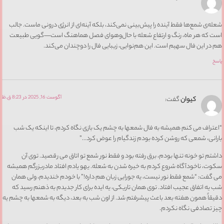
شعله‌ی شمع‌ها فقط آینده را پیش‌بینی نمی‌کند، بلکه آینه‌ای از انرژی درونی ماست. جالب
است که هر ماه، رنگ و ارتفاع شعله با حال‌وهوای فصل هماهنگ است—گویی طبیعت
هم در این فال سهیم است. این هم‌نوایی، زیبایی فال را دوچندان می‌کند.
پاسخ
آگوست 16, 2025 در 8:23 ق.ظ
کیوان
گفت:
“اعتراف می کنم همیشه به فال شمعها به چشم یک بازی نگاه کردم، تا اینکه یک شب
بارانی، شمعی که روشن کرده بودم زندگیام را عوض کرد…”
داشتم تو خونه تنها بودم، برق رفته بود و فقط نور شمع تو اتاق می رقصید. توی آن
سکوت، ناخودآگاه شروع کردم به خیره شدن به شعله. یهو یادم افتاد مادربزرگم همیشه
می گفت: “شمع فقط نور نیست، یه جورایی زبان هم داره!” با خودم خندیدم، ولی همان
شب یه اتفاق عجیب افتاد. توی همان تاریکی، یه ایده برای کار جدیدم به ذهنم رسید که
دقیقاً همون هفته بعد باعث پیشرفتم شد. از اون شب به بعد، دیگه به شمعها به چشم یه
چیز تصادفی نگاه نکردم.