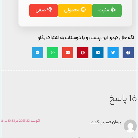
👍 مثبت
😐 معمولی
👎 منفی
اگه حال کردی این پست رو با دوستات به اشتراک بذار:
16 پاسخ
آگوست 13, 2025 در 10:33 ب.ظ
پیمان حسینی
گفت: