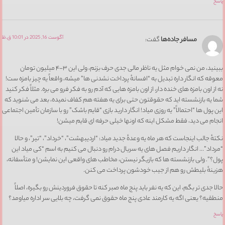
پاسخ
آگوست 16, 2025 در 10:01 ق.ظ
مسافر جاده‌ها
گفت:
ببینید، من نمی خوام مثل یه ناظر مالی جدی حرف بزنم، ولی این ۳-۴ میلیون تومان
معوقه که انگار داره تبدیل به “افسانهٔ پرداخت نشدنی ها” میشه، واقعاً یه چیز بامزه ست!
نه از اون بامزه های خنده دار، از اون بامزه هایی که آدم رو به فکر فرو می بره. مثلاً فکر کنید
شما یه بازنشسته اید که حقوقتون حتی برای یه هفته هم کفاف نمیده، بعد می شنوید که
این پول ها “احتمالاً” یه روزی میاد! انگار دارید بازی “قایم باشک” رو با سازمان تأمین اجتماعی
انجام می دید، فقط مشکل اینه که اونها خیلی حرفه ای قایم میشن!
نکتهٔ جالب اینجاست که هر ماه یه وعدهٔ جدید میاد: “اردیبهشت”، “خرداد”، “تیر”، و حالا
“مرداد”… انگار داریم فصل های یه سریال درام رو دنبال می کنیم به اسم “کی میاد این
پول؟”. ولی بازنشسته ها که بازیگر نیستن، مخاطب های واقعی این نمایشن! و متأسفانه،
هزینهٔ بلیطش رو هم از جیب خودشون پرداخت می کنن.
حالا جدی تر بگم، این که یه نفر باید پنج ماه صبر کنه تا حقوق فروردینش رو بگیره، اصلاً
منطقیه؟ یعنی اگه یه کارمند عادی پنج ماه حقوق نمی گرفت، چه بلایی سر اداره میاومد؟
پاسخ