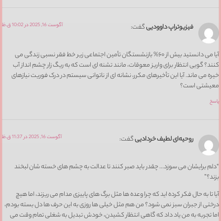
آگوست 16, 2025 در 10:02 ق.ظ
فیزیوتراپ داوودیی
گفت:
آیا می دانستید بیش از ۶۰% بازنشستگان تأمین اجتماعی زیر خط فقر نسبی زندگی می
کنند؟ گویی انتظار برای واریز معوقات، مانند تشنه ای است که به ریگ زار چشم انداز آب
خیره می ماند. آیا این تأخیرهای مکرر، نشانه ای از ناتوانی سیستم در درک فوریت نیازهای
معیشتی است؟
پاسخ
آگوست 16, 2025 در 11:37 ق.ظ
روحیه‌ای لطیف خردادیی
گفت:
“دلم برایشان می سوزد… چقدر باید صبر کنند تا عدالت به چشم های خسته شان لبخند
بزند؟”
آیا تا به حال فکر کرده اید که چرا وعده ها مثل برگ های پاییزی مدام می ریزند، اما هیچ
درختی از جبران سبز نمی شود؟ من هم مثل خیلی ها روزی به این حرف ها دل بسته بودم،
اما تجربه به من یاد داد که گاهی انتظار کشیدن، خودش تبدیل به شغلی تمام وقت می