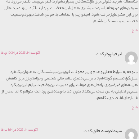
متأسفانه، شرایط کنونی برای بازنشستگان بسیار دشوار به نظر می‌رسد. انتظار می‌رود که
سازمان‌های مربوطه با سرعت بیشتری به حل این معضلات بپردازند تا آرامش و امنیت مالی
برای این قشر عزیز فراهم شود. امیدواریم با اقدامات به موقع، شاهد بهبود وضعیت
معیشتی بازنشستگان باشیم.
پاسخ
آگوست 14, 2025 در 10:34 ق.ظ
ابر خیالپرداز
گفت:
با توجه به شرایط فعلی و عدم واریز معوقات فروردین بازنشستگان، به عنوان یک فرد
عمل‌گرا، تصمیم گرفته‌ام تا با بررسی دقیق منابع مالی شخصی و برنامه‌ریزی برای کاهش
هزینه‌های غیرضروری، راه‌حل‌های موقت برای مدیریت این وضعیت بیابم. این رویکرد
علمی و تحلیلی به من کمک می‌کند تا بدون اتکا به وعده‌های پرداخت، بتوانم تا حد امکان از
فشارهای اقتصادی بکاهم.
پاسخ
آگوست 14, 2025 در 1:14 ب.ظ
سینما دوست خلاق
گفت: