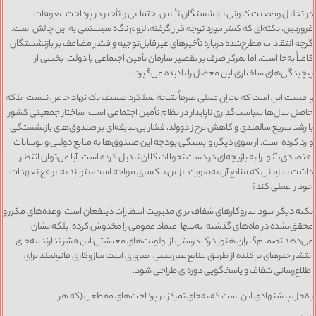
در تحلیل وضعیت کنونی بازنشستگان تأمین اجتماعی و تأخیر در پرداخت معوقات
فروردین، نکته‌ای که کمتر مورد توجه قرار گرفته، لزوم نگاه سیستمی به این چالش است.
گرچه انتقادات مطرح‌شده درباره تأخیرهای غیرقابل‌توجیه و فشار مضاعف بر بازنشستگان
کاملاً به‌جا است، اما تمرکز صرف بر تقصیر سازمان تأمین اجتماعی یا دولت، بخشی از
پیچیدگی‌های ساختاری این معضل را نادیده می‌گیرد.
واقعیت این است که بحران فعلی صرفاً نتیجه عملکرد ضعیف یک نهاد خاص نیست، بلکه
حاصل سال‌ها سیاست‌گذاری ناپایدار در نظام تأمین اجتماعی است. ساختار جمعیتی کشور
با رشد سریع سالمندی و کاهش نرخ زادوولد، فشار بی‌سابقه‌ای بر صندوق‌های بازنشستگی
وارد کرده است. از سوی دیگر، وابستگی بودجه این صندوق‌ها به منابع دولتی و نوسانات
اقتصادی، آنها را به بازیچه‌ای در دست تحولات کلان تبدیل کرده است. آیا می‌توان انتظار
داشت سازمانی که منابع آن به‌صورت مزمن با کسری مواجه است، بتواند به‌موقع تعهدات
خود را عملی کند؟
نکته دیگر، نبود سازوکارهای شفاف برای مدیریت انتظارات ذینفعان است. وعده‌های مکرر و
محقق‌نشده در ماه‌های گذشته، نه‌تنها اعتماد عمومی را مخدوش کرده، بلکه نشان
می‌دهد تصمیم‌گیران هنوز درک درستی از اولویت‌های معیشتی این قشر ندارند. به‌جای
انتشار خبرهای پراکنده از طریق منابع غیررسمی، ضروری است سازوکاری قانونمند برای
اطلاع‌رسانی شفاف و پاسخگویی دوره‌ای طراحی شود.
راه‌حل پیشنهادی این است که به‌جای تمرکز بر پرداخت‌های مقطعی (که هر