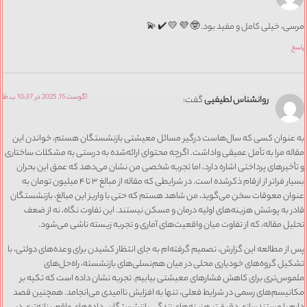
مرسی، خیلی کامل و مفید بود. 🤓 💜 💛 ✔️ 💫
پاسخ
آگوست 15, 2025 در 10:37 ب.ظ
روانشناس لطیفیی
گفت:
به عنوان کسی که سال‌هاست درگیر مسائل معیشتی بازنشستگان هستم، خواندن این
مقاله مرا به تأمل عمیقی واداشت. اگرچه محتوای ارائه‌شده به درستی به مشکلات ساختاری
و تأخیرهای پرداختی اشاره دارد، اما تجربه شخصی من نشان می‌دهد که عمق این بحران
بسیار فراتر از ارقام ذکرشده است. در شرایطی که مقاله از مبالغ ۳ تا ۴ میلیون تومان به
عنوان معوقات سخن می‌گوید، من شاهد هستم که حتی با واریز این مبالغ، بازنشستگان
قادر به پوشش هزینه‌های اولیه درمان و مسکن نیستند. این تفاوت نگاه، نه از ضعف
تحلیل مقاله، که از تفاوت میان واقعیت‌های آماری و تجربه زیسته ناشی می‌شود.
پس از مطالعه این گزارش، تصمیم گرفته‌ام به جای انتظار کشیدن برای وعده‌های دولتی، با
تشکیل گروه‌های خودیاری محلی در میان هم‌نسلی‌های بازنشسته، راه‌حل‌های
ملموس‌تری برای کاهش فشارهای معیشتی بیابیم. تجربه نشان داده است که تکیه بر
مکانیسم‌های رسمی در شرایط فعلی، تنها به افزایش ناامیدی می‌انجامد. همچنین قصد