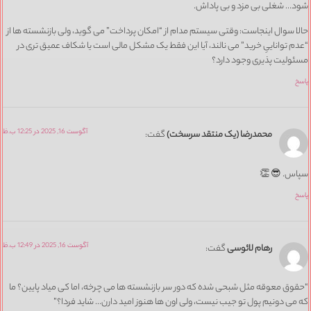
شود… شغلی بی مزد و بی پاداش.
حالا سوال اینجاست: وقتی سیستم مدام از “امکان پرداخت” می گوید، ولی بازنشسته ها از
“عدم تواناییِ خرید” می نالند، آیا این فقط یک مشکل مالی است یا شکاف عمیق تری در
مسئولیت پذیری وجود دارد؟
پاسخ
آگوست 16, 2025 در 12:25 ب.ظ
محمدرضا (یک منتقد سرسخت)
گفت:
سپاس. 😎 👏
پاسخ
آگوست 16, 2025 در 12:49 ب.ظ
رهام لائوسی
گفت:
“حقوق معوقه مثل شبحی شده که دور سر بازنشسته ها می چرخه، اما کی میاد پایین؟ ما
که می دونیم پول تو جیب نیست، ولی اون ها هنوز امید دارن… شاید فردا؟”