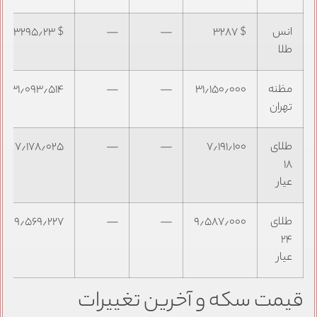
انس
$ ۳۲۸۷
—
—
$ ۳۲۹۵٫۲۳
طلا
مظنه
۳۱٫۱۵۰٫۰۰۰
—
—
۳۱٫۰۹۳٫۵۱۴
تهران
طلای
۷٫۱۹۱٫۱۰۰
—
—
۷٫۱۷۸٫۰۲۵
۱۸
عیار
طلای
۹٫۵۸۷٫۰۰۰
—
—
۹٫۵۶۹٫۲۲۷
۲۴
عیار
قیمت سکه و آخرین تغییرات