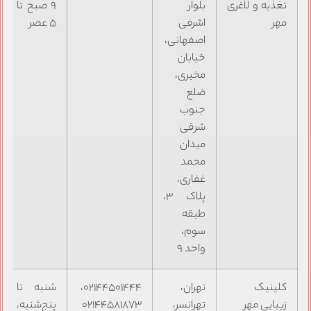
تغذیه و لاغری
بلوار
۹ صبح تا
مهر
اشرفی
۵ عصر
اصفهانی،
خیابان
مخبری،
ضلع
جنوب
شرقی
میدان
محمد
غفاری،
پلاک ۳،
طبقه
سوم،
واحد ۹
کلینیک
تهران،
۰۲۱۴۴۵۰۱۴۴۴،
شنبه تا
زیبایی مهر
تهرانسر،
۰۲۱۴۴۵۸۱۸۷۳
پنج‌شنبه،