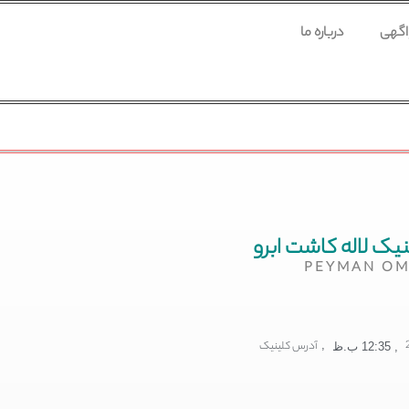
 اگهی
درباره ما
یک لاله کاشت ابرو
PEYMAN OM
,
آدرس کلینیک
,
12:35 ب.ظ