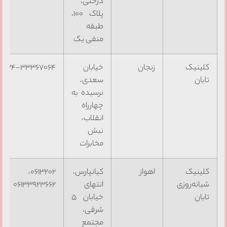
درختی،
پلاک ۱۰۰،
طبقه
منفی یک
کلینیک
زنجان
خیابان
۰۲۴-۳۳۳۶۷۰۶۴
تابان
سعدی،
نرسیده به
چهارراه
انقلاب،
نبش
مخابرات
کلینیک
اهواز
کیانپارس،
۰۶۱۳۲۰۲،
شبانه‌روزی
انتهای
۰۶۱۳۳۹۲۳۶۶۲
تابان
خیابان ۵
شرقی،
مجتمع