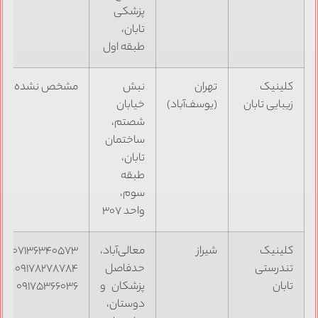
پزشکی
تابان،
طبقه اول
کلینیک
تهران
نبش
مشخص نشده
زیبایی تابان
(یوسف‌آباد)
خیابان
شصتم،
ساختمان
تابان،
طبقه
سوم،
واحد ۳۰۷
کلینیک
شیراز
معالی‌آباد،
۰۷۱۳۶۳۴۰۵۷۳،
تندرستی
حدفاصل
۰۹۱۷۸۲۷۸۷۸۴،
تابان
پزشکان و
۰۹۱۷۵۳۶۶۰۳۶
دوستان،