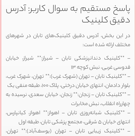
پاسخ مستقیم به سوال کاربر: آدرس
دقیق کلینیک
در این بخش، آدرس دقیق کلینیک‌های تابان در شهرهای
مختلف ارائه شده است:
– **کلینیک دندانپزشکی تابان – شیراز:** شیراز، خیابان
قدوسی غربی، نبش کوچه ۱۳
– **کلینیک تابان – تهران (شهرک غرب):** تهران، شهرک غرب،
بلوار دادمان، انتهای خیابان درختی، پلاک ۱۰۰، طبقه منفی یک
– **کلینیک تابان – زنجان:** زنجان، خیابان سعدی، نرسیده به
چهارراه انقلاب، نبش مخابرات
– **کلینیک شبانه‌روزی تابان – اهواز:** اهواز، کیانپارس،
انتهای خیابان ۵ شرقی، مجتمع پزشکی تابان، طبقه اول
– **کلینیک زیبایی تابان – تهران (یوسف‌آباد):** تهران،