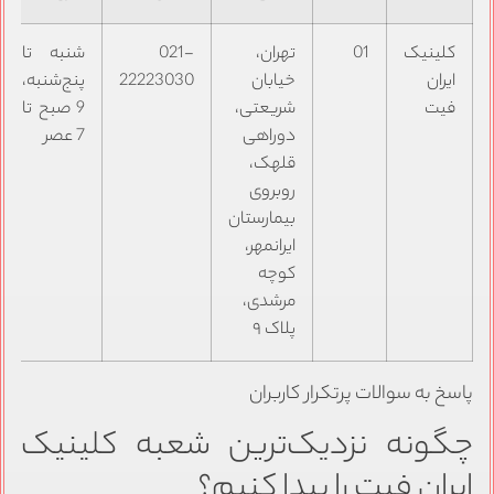
کلینیک
01
تهران،
021-
شنبه تا
ایران
خیابان
22223030
پنج‌شنبه،
فیت
شریعتی،
9 صبح تا
دوراهی
7 عصر
قلهک،
روبروی
بیمارستان
ایرانمهر،
کوچه
مرشدی،
پلاک ۹
پاسخ به سوالات پرتکرار کاربران
چگونه نزدیک‌ترین شعبه کلینیک
ایران فیت را پیدا کنیم؟