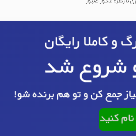
زی تا زهره فکور صبور