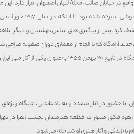
قع در خیابان صائب، محلهٔ لنبان اصفهان، قرار دارد. این 
به «باغ تکیه» معروف است، در طول سال‌ها به فراموشی سپرده شده
 کشف کرد. پس از پیگیری‌های عباس بهشتیان و دیگر علاقه‌
ی جدید آرامگاه که با الهام از معماری دوران صفویه طراحی ش
در سال ۱۳۴۲ آغاز و در سال ۱۳۴۶ به پایان رسید. این آرامگاه در تاریخ ۲۰ بهمن ۱۳۵۵ به‌عنوان یکی ا
، با حضور در آثار متعدد و به یادماندنی، جایگاه ویژه‌ای 
ه زهره فکور صبور در قطعه هنرمندان بهشت زهرا در تهرا
م به زندگی و آثار هنری او شناخته می‌شود.