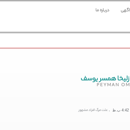
 اگهی
درباره ما
زلیخا همسر یوسف
PEYMAN OM
,
علت مرگ افراد مشهور
4:42 ب.ظ