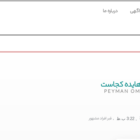
 اگهی
درباره ما
هایده کجاست
PEYMAN OM
,
قبر افراد مشهور
,
3:22 ب.ظ