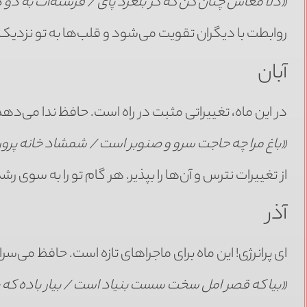
«دلا معاش چنان کن که گر بلغزد پای / فرشته‌ات به دو
روابطت با دیگران تقویت می‌شود و قلب‌ها به تو نزدیک‌
آبان
در این ماه، تغییراتی مثبت در راه است. حافظ ندا می‌دهد
«باغ مرا چه حاجت سرو و صنوبر است / شمشاد خانه پرور 
از تغییرات نترس و آن‌ها را بپذیر. هر گام تو را به سوی
آذر
ای پرانرژی! این ماه برای ماجراهای تازه است. حافظ می‌سرا
«بیا که قصر امل سخت سست بنیاد است / بیار باده که بن