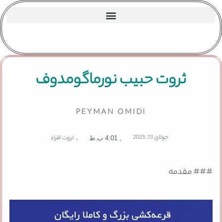
ثروت حبیب نورماگومدوف
PEYMAN OMIDI
جولای 13, 2025
,
ثروت افراد
,
4:01 ب.ظ
### مقدمه