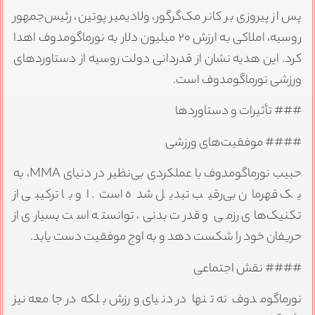
پس از پیروزی بر کانر مک‌گرگور، ولادیمیر پوتین، رئیس‌جمهور
روسیه، املاکی به ارزش ۲۰ میلیون دلار به نورماگومدوف اهدا
کرد. این هدیه نشان از قدردانی دولت روسیه از دستاوردهای
ورزشی نورماگومدوف است.
### تأثیرات و دستاوردها
#### موفقیت‌های ورزشی
حبیب نورماگومدوف با عملکردی بی‌نظیر در دنیای MMA، به
یک قهرمان بی‌رقیب تبدیل شده است. او با ترکیبی از
تکنیک‌های رزمی و قدرت بدنی، توانسته است بسیاری از
حریفان خود را شکست دهد و به اوج موفقیت دست یابد.
#### نقش اجتماعی
نورماگومدوف نه تنها در دنیای ورزش بلکه در جامعه نیز