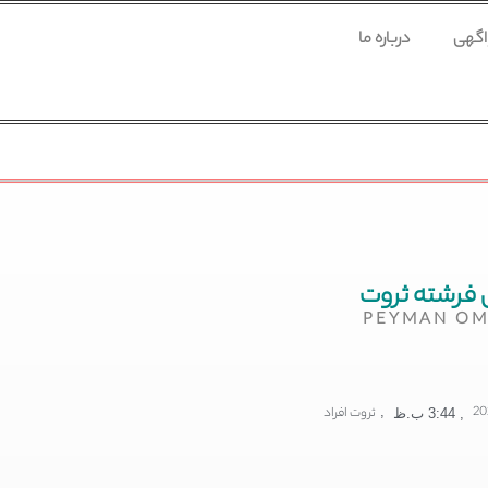
 اگهی
درباره ما
 فرشته ثروت
PEYMAN OM
,
ثروت افراد
,
3:44 ب.ظ