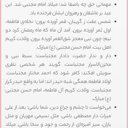
مهمانی حق چه باصفا شد؛ میلاد امام مجتبی شد. این
عید بر عاشقان و رهروان ایشان فرخنده باد.
شمس عفت ز گریبان، قمر آورده برون؛ نخله‌ی فاطمه،
اول ثمر آورده برون. آمد آن ماه که ماه رمضان کرد دو
نیم؛ چون نبی معجز شق‌القمر آورده برون. ولادت کریم
اهل بیت، امام حسن مجتبی (ع) مبارک.
دار و ندار حضرت دادار مجتباست؛ سبط نبی و
مخزن‌الاسرار مجتباست. گویند هر شخصی نظری
سویش افکند؛ کافر شود که احمد مختار مجتباست.
اولاد فاطمه همگی شبه حیدر اند؛ اما به واقع حیدر کرار
مجتباست. ولادت کریم آل فاطمه، امام حسن مجتبی
(ع) مبارک.
می‌خواست تا چشم و چراغ دین، شما باشی؛ بعد از علی
میراث دار مصطفی باشی. مثل نسیمی مهربان و مثل
باران، سبز آمیزه‌ای از رحمت و جود و سخا باشی. میلاد