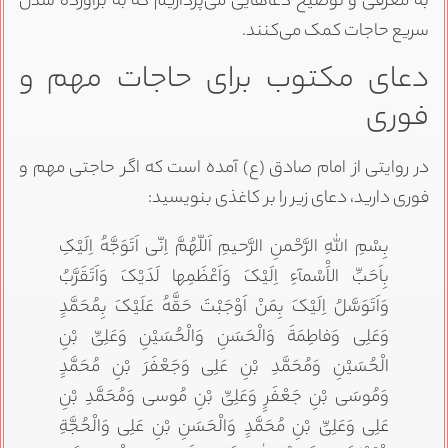
به معرفی و توضیح دعاهایی می‌پردازیم که به برآورده شدن
سریع حاجات کمک می‌کنند.
دعای مکتوب برای حاجات مهم و
فوری
در روایتی از امام صادق (ع) آمده است که اگر حاجتی مهم و
فوری دارید، دعای زیر را بر کاغذی بنویسید:
بِسْمِ اللَّهِ الرَّحْمنِ الرَّحیمِ اَللّهُمَّ اِنّى اَتَوَجَّهُ اِلَیْکِ
بِاَحَبِّ الاَْسْمآءِ اِلَیْکَ وَاَعْظَمِها لَدَیْکَ وَاَتَقَرَّبُ
وَاَتَوَسَّلُ اِلَیْکَ بِمَنْ اَوْجَبْتَ حَقَّهُ عَلَیْکَ بِمُحَمَّدٍ
وَعَلِی وَفاطِمَةَ وَالْحَسَنِ وَالْحُسَیْنِ وَعَلِىِّ بْنِ
الْحُسَیْنِ وَمُحَمَّدِ بْنِ عَلِی وَجَعْفَرَ بْنِ مُحَمَّدٍ
وَمُوسَى بْنِ جَعْفَرٍ وَعَلِىِّ بْنِ مُوسى وَمُحَمَّدِ بْنِ
عَلِی وَعَلِىِّ بْنِ مُحَمَّدٍ وَالْحَسَنِ بْنِ عَلِی وَالْحُجَّةِ