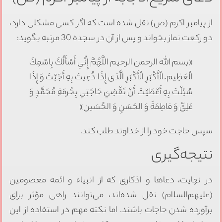
از پیامبر اکرم (ص) نقل شده است که اگر کسی مشکلی دارد،
دو رکعت نماز بخواند و پس از آن در سجده 30 مرتبه بگوید:
«بسم الله الرحمن الرحیم اللَّهُمَّ إِنِّي أَسْأَلُكَ بِاسْمِكَ
الْعَظِيم َ الْأَكْبَرِ الْأَكْبَرِ الَّذی إِذَا دُعِيتَ بِهِ أَجَبْتَ وَ إِذَا
سُئِلْتَ بِهِ أَعْطَيْتَ أَنْ تَقْضِيَ حَاجَتِي بِحُرمَةِ مُحَمَّدٍ وَ
عَلِیٍّ وَ فاطِمَةَ وَ الحَسَنِ وَ الحُسَین»
سپس حاجت خود را از خداوند طلب کند.
نتیجه‌گیری
در نهایت، دعاها و اذکاری که از انبیاء و ائمه معصومین
(علیهم‌السلام) نقل شده‌اند، می‌توانند راهی مؤثر برای
برآورده شدن حاجات باشند. اما نکته مهم در استفاده از این