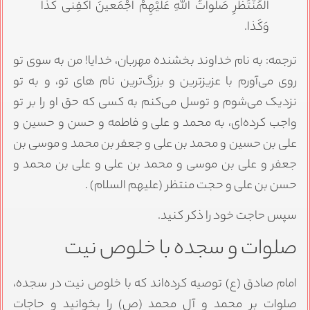
الْمُنْتَظَرِ صَلَواتُ اللَّهِ عَلَیْهِمْ اَجْمَعینَ اکْفِنى کَذا
وَکَذا.
ترجمه: به نام خداوند بخشنده مهربان، خدایا! من به سوی تو
روی می‌آورم با عزیزترین و بزرگ‌ترین نام های تو، و به تو
نزدیک می‌شوم و توسل می‌کنم به کسی که حق او را بر تو
واجب کرده‌ای، به محمد و علی و فاطمه و حسن و حسین و
علی بن حسین و محمد بن علی و جعفر بن محمد و موسی بن
جعفر و علی بن موسی و محمد بن علی و علی بن محمد و
حسن بن علی و حجت منتظر (علیهم السلام) .
سپس حاجت خود را ذکر کنید.
صلوات و سجده با خلوص نیت
امام صادق (ع) توصیه کرده‌اند که با خلوص نیت در سجده،
صلوات بر محمد و آل محمد (ص) را بخوانید و حاجات