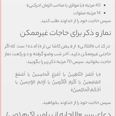
40 مرتبه «یا مولای یا صاحب الزمان ادرکنی»
14 مرتبه صلوات
سپس حاجت خود را از خداوند طلب کنید.
نماز و ذکر برای حاجات غیرممکن
در کتاب «اللئالی» از فیض کاشانی (ره) آمده است که اگر
حاجتی غیرممکن دارید، آخر شب وضو گرفته و دو رکعت نماز
حاجت بخوانید. سپس 70 مرتبه ذکر زیر را بگویید:
«یا اَبْصَرَ النّاظِرینْ یا اَسْرَعَ الْحاسِبینْ یا اَسْمَعَ
السّامِعینْ یا اَكْرَمَ الْاَكْرَمینْ یا اَرْحَمَ الرّاحِمینْ یا
اَحْكَمَ الْحاكِمینْ»
سپس حاجت خود را از خداوند بخواهید.
دعای سریع‌الاجابه از پیامبر اکرم (ص)