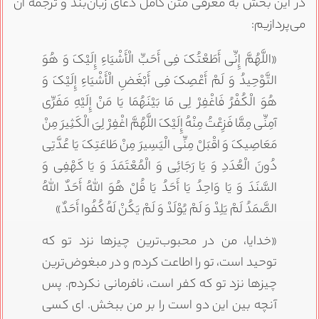
در این بخش به معرفی متن کامل دعای زبان‌بند و ترجمه آن
می‌پردازیم:
«اللَّهُمَّ إِنِّی أَطَعْتُکَ فِی أَحَبِّ الْأَشْیَاءِ إِلَیْکَ وَ هُوَ
التَّوْحِیدُ وَ لَمْ أَعْصِکَ فِی أَبْغَضِ الْأَشْیَاءِ إِلَیْکَ وَ
هُوَ الْکُفْرُ فَاغْفِرْ لِی مَا بَیْنَهُمَا یَا مَنْ إِلَیْهِ مَفَرِّی
آمِنِّی مِمَّا فَزِعْتُ مِنْهُ إِلَیْکَ اللَّهُمَّ اغْفِرْ لِیَ الْکَثِیرَ مِنْ
مَعَاصِیکَ وَ اقْبَلْ مِنِّی الْیَسِیرَ مِنْ طَاعَتِکَ یَا عُدَّتِی
دُونَ الْعُدَدِ وَ یَا رَجَائِی وَ الْمُعْتَمَدَ وَ یَا کَهْفِی وَ
السَّنَدَ وَ یَا وَاحِدُ یَا أَحَدُ یَا قُلْ هُوَ اللَّهُ أَحَدٌ اللَّهُ
الصَّمَدُ لَمْ یَلِدْ وَ لَمْ یُوْلَدْ وَ لَمْ یَکُنْ لَهُ کُفُوا أَحَدٌ»
«خدایا، من در محبوب‌ترین چیزها نزد تو که
توحید است، تو را اطاعت کردم و در مبغوض‌ترین
چیزها نزد تو که کفر است، نافرمانی نکردم. پس
آنچه بین این دو است را بر من ببخش. ای کسی