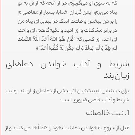
که به سوی او می‌گریزم، مرا از آنچه که از آن به تو
پناه می‌برم، ایمن گردان. خدایا، بسیار از معاصی‌ام
را بر من ببخش و طاعت اندک مرا بپذیر. ای پناه من
در برابر مشکلات و ای امید و تکیه‌گاهم، ای واحد،
ای احد، ای کسی که “قُلْ هُوَ اللَّهُ أَحَدٌ اللَّهُ الصَّمَدُ
لَمْ یَلِدْ وَ لَمْ یُوْلَدْ وَ لَمْ یَکُنْ لَهُ کُفُوا أَحَدٌ”»
شرایط و آداب خواندن دعاهای
زبان‌بند
برای دستیابی به بیشترین اثربخشی از دعاهای زبان‌بند، رعایت
شرایط و آداب خاصی ضروری است:
1. نیت خالصانه
قبل از شروع به خواندن دعا، نیت خود را کاملاً خالص کنید و از