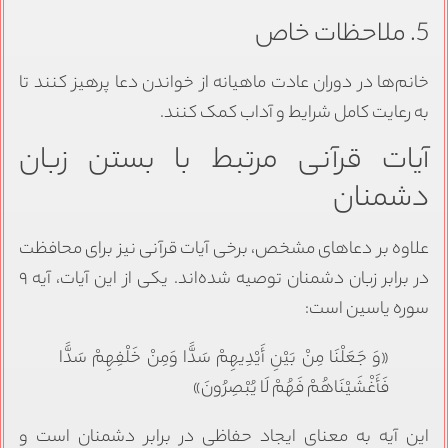
5. ملاحظات خاص
خانم‌ها در دوران عادت ماهیانه از خواندن دعا پرهیز کنند تا
به رعایت کامل شرایط و آداب کمک کنند.
آیات قرآنی مرتبط با بستن زبان
دشمنان
علاوه بر دعاهای مشخص، برخی آیات قرآنی نیز برای محافظت
در برابر زبان دشمنان توصیه شده‌اند. یکی از این آیات، آیه ۹
سوره یاسین است:
«وَ جَعَلْنَا مِنْ بَيْنِ أَيْدِيهِمْ سَدًّا وَمِنْ خَلْفِهِمْ سَدًّا
فَأَغْشَيْنَاهُمْ فَهُمْ لَا يُبْصِرُونَ»
این آیه به معنای ایجاد حفاظی در برابر دشمنان است و