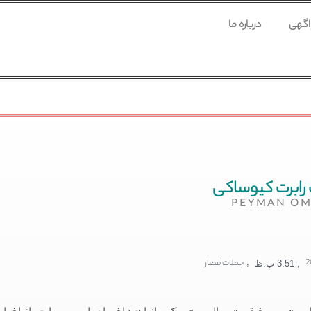
 اگهی
درباره ما
رابرت کیوساکی
PEYMAN OM
,
جملات قصار
,
3:51 ب.ظ