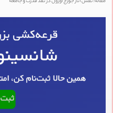
مقاله: نقش آثار جورج اورول در نقد قدرت و جامعه