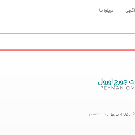
 اگهی
درباره ما
ت جورج اورول
PEYMAN OM
,
جملات قصار
,
4:02 ب.ظ