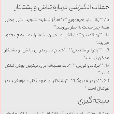
جملات انگیزشی درباره تلاش و پشتکار
16. **زلاتان ابراهیموویچ**: “هرگز تسلیم نشوید، حتی وقتی
همه چیز سخت به نظر می‌رسد.”
17. **رونالدینیو**: “تلاش و تمرین، شما را به سطح بعدی
می‌برد.”
18. **پائولو مالدینی**: “هیچ چیز بدون تلاش و پشتکار
ممکن نیست.”
19. **فرناندو تورس**: “باید همیشه برای بهترین بودن تلاش
کنید.”
20. **دیدیه دروگبا**: “پشتکار و تعهد، کلید موفقیت در
فوتبال است.”
نتیجه‌گیری
فوتبال، ورزشی است که در آن اشتیاق، کار تیمی، تلاش و ایمان