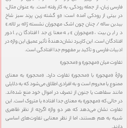
فارسی زبان، از جمله رودکی، به کار رفته است. به عنوان مثال،
در بیتی از رودکی آمده است: «و گشته زین پرند سبز شاخ
بیدبن ساله / چنان چون اشک مهجوران نشسته ژاله بر لاله.»
در این بیت، «مهجوران» به معنای جدا افتادگان یا دور
افتادگان است. این کاربرد نشان‌دهندهٔ تأثیر عمیق این واژه در
ادبیات فارسی و تأکید بر مفهوم جدا افتادگی است.
تفاوت میان «مهجور» و «محجور»
واژهٔ «مهجور» با «محجور» تفاوت دارد. «محجور» به معنای
ممنوع یا محروم است و به افرادی اطلاق می‌شود که به دلایلی
مانند سفاهت یا جنون از تصرف در اموال خود منع شده‌اند.
در حالی که «مهجور» به معنای جدا افتاده یا متروک است. این
تفاوت نشان می‌دهد که هر دو واژه اگرچه از نظر ظاهری
شبیه به هم هستند، اما از نظر معنایی تفاوت‌های اساسی
دارند.