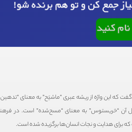
فت که این واژه از ریشه عبری “ماشیَح” به معنای “تدهین‌ش
عادل آن “خریستوس” به معنای “مسح‌شده” است. در فره
که برای هدایت و نجات انسان‌ها برگزیده شده است.