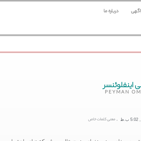
 اگهی
درباره ما
 اینفلوئنسر
PEYMAN OM
,
معنی کلمات خاص
,
5:02 ب.ظ