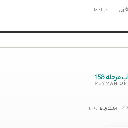
 اگهی
درباره ما
 مرحله 158
PEYMAN OM
,
آمیرزا
,
11:54 ق.ظ