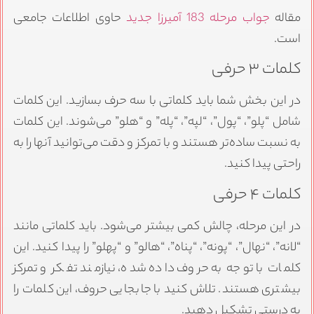
مقاله
جواب مرحله 183 آمیرزا جدید
حاوی اطلاعات جامعی
است.
کلمات ۳ حرفی
در این بخش شما باید کلماتی با سه حرف بسازید. این کلمات
شامل “پلو”، “پول”، “لپه”، “پله” و “هلو” می‌شوند. این کلمات
به نسبت ساده‌تر هستند و با تمرکز و دقت می‌توانید آنها را به
راحتی پیدا کنید.
کلمات ۴ حرفی
در این مرحله، چالش کمی بیشتر می‌شود. باید کلماتی مانند
“لانه”، “نهال”، “پونه”، “پناه”، “هالو” و “پهلو” را پیدا کنید. این
کلمات با توجه به حروف داده شده، نیازمند تفکر و تمرکز
بیشتری هستند. تلاش کنید با جابجایی حروف، این کلمات را
به درستی تشکیل دهید.