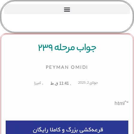
جواب مرحله ۲۳۹
PEYMAN OMIDI
جولای 2, 2025
,
آمیرزا
,
11:41 ق.ظ
“`html