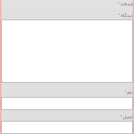
‌اند
*
گاه
*
*
یل
*