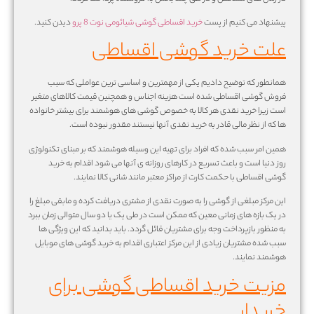
پیشنهاد می کنیم از پست
خرید اقساطی گوشی شیائومی نوت 8 پرو
دیدن کنید.
علت خرید گوشی اقساطی
همانطور که توضیح دادیم یکی از مهمترین و اساسی ترین عواملی که سبب
فروش گوشی اقساطی شده است هزینه اجناس و همچنین قیمت کالاهای متغیر
است زیرا خرید نقدی هر کالا به خصوص گوشی های هوشمند برای بیشتر خانواده
ها که از نظر مالی قادر به خرید نقدی آنها نیستند مقدور نبوده است.
همین امر سبب شده که افراد برای تهیه این وسیله هوشمند که بر مبنای تکنولوژی
روز دنیا است و باعث تسریع در کارهای روزانه ی آنها می شود اقدام به خرید
گوشی اقساطی با حکمت کارت از مراکز معتبر مانند شانی کالا نمایند.
این مرکز مبلغی از گوشی را به صورت نقدی از مشتری دریافت کرده و مابقی مبلغ را
در یک بازه های زمانی معین که ممکن است در طی یک یا دو سال متوالی زمان ببرد
به منظور بازپرداخت وجه برای مشتریان قائل گردد. باید بدانید که این ویژگی ها
سبب شده مشتریان زیادی از این مرکز اعتباری اقدام به خرید گوشی های موبایل
هوشمند نمایند.
مزیت خرید اقساطی گوشی برای
خریدار