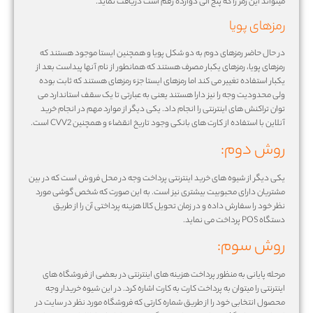
میتواند این رمز را که پنج الی دوازده رقم است دریافت نماید.
رمزهای پویا
در حال حاضر رمزهای دوم به دو شکل پویا و همچنین ایستا موجود هستند که
رمزهای پویا، رمزهای یکبار مصرف هستند که همانطور از نام آنها پیداست بعد از
یکبار استفاده تغییر می کند اما رمزهای ایستا جزء رمزهای هستند که ثابت بوده
ولی محدودیت وجه را نیز دارا هستند یعنی به عبارتی تا یک سقف استاندارد می
توان تراکنش های اینترنتی را انجام داد. یکی دیگر از موارد مهم در انجام خرید
آنلاین با استفاده از کارت های بانکی وجود تاریخ انقضاء و همچنین CVV2 است.
روش دوم:
یکی دیگر از شیوه های خرید اینترنتی پرداخت وجه در محل فروش است که در بین
مشتریان دارای محبوبیت بیشتری نیز است. به این صورت که شخص گوشی مورد
نظر خود را سفارش داده و در زمان تحویل کالا هزینه پرداختی آن را از طریق
دستگاه POS پرداخت می نماید.
روش سوم:
مرحله پایانی به منظور پرداخت هزینه های اینترنتی در بعضی از فروشگاه های
اینترنتی را میتوان به پرداخت کارت به کارت اشاره کرد. در این شیوه خریدار وجه
محصول انتخابی خود را از طریق شماره کارتی که فروشگاه مورد نظر در سایت در