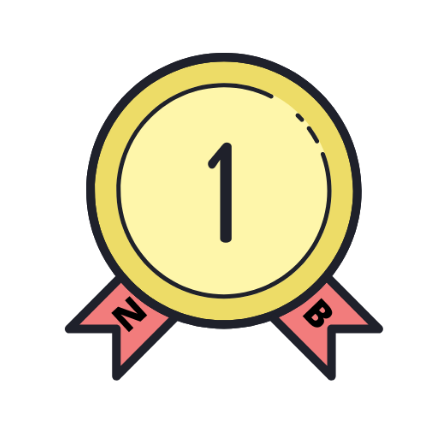
رش
ه
حتوا