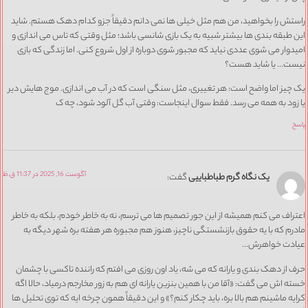
راستش را بخواهید، من هم مثل خیلی ها نمی دانم دقیقاً جزو کدام دهک هستم. شاید
این طبقه بندی ها بیشتر شبیه به یک بازی شانسی باشد؛ مثل وقتی که تاس می اندازی و
امیدوار می شوی عددی نیاید که مجبور شوی دوباره از اول شروع کنی. اما زندگی که بازی
نیست… یا شاید هست؟
یک چیز اما واضح است: هر تغییری، مثل سنگی است که در آب می اندازی. موج هایش دیر
یا زود به همه می رسد. فقط سوال اینجاست: وقتی آب گل آلود شود، چه ک
پاسخ
آگوست 16, 2025 در 11:37 ق.ظ
یک نگاه گرم طباطباییی
گفت:
اعتراف می کنم همیشه از این جور تصمیم ها می ترسم، نه به خاطر خودم، بلکه به خاطر
مادرم که با یه حقوق بازنشستگی ناچیز، هنوز هم مجبوره هر هفته بره شهر دیگه به
عیادت خواهرش…
حرف از دهک بندی و یارانه که می شه، یاد اون روزی می افتم که راننده تاکسی با چشمان
خسته اش می گفت: «آقا من با همین بنزین یارانه ای هم به زور مخارجم درمیاد، حالا اگه
کرایه ماشینم هم بالا بره، باید چکار کنم؟» و این دقیقاً همون چرخه ایه که توی تحلیل ها