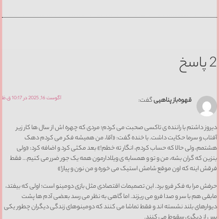
2 پاسخ
آگوست 16, 2025 در 10:17 ق.ظ
قهوه‌باز پناهیی
گفت:
دیروز داشتم با راننده ی تاکسی صحبت می کردم؛ مردی که چهره اش از سال ها کار زیر
آفتاب و سرما حکایت داشت. با خنده گفت: «آقا، من همیشه فکر می کردم دهک
هشتمم، ولی حالا که حساب کردم، انگار ته خطم!» بعد مکثی کرد و اضافه کرد: «ولی
بنزین که گران بشه، من و تو و همسایه ی ویلادارمون همه یک جور ضرر می کنیم… فقط
فرقش اینه که اون موقع شامش استیک می خوره و من نون و پیاز!»
حرفش مرا به فکر فرو برد. این تصمیمات اقتصادی مثل بازی دومینو است؛ اولی که بیفتد،
مابقی هم با سر و صدا فرو می ریزند. اما گاهی به نظر می رسد بعضی آدم ها پشت
دیوارهای بلند نشسته اند و فقط تماشا می کنند که دومینوهای زندگی دیگران چطور یکی
پس از دیگری سقوط می کنند.