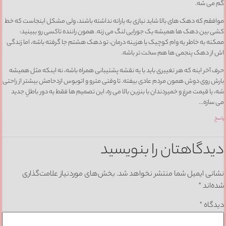
گم می شه.
موافقم که دهک های بالا شاید نیازی به یارانه نداشته باشند، ولی مشکل اینجاست که خط
کشی بین دهک ها همیشه یک جورایی لنگ می زنه. همون راننده تاکسی رو ببینید:
ممکنه به خاطر یه وام کوچیک یا هزینه درمان، تو دهک هشتم جا گرفته باشه، اما زندگی
اش از دهک پنجمی ها هم سخت تر باشه.
حرف آخر اینه که هر تغییری باید با یه نقشه پشتیبانی همراه باشه، نه اینکه مثل همیشه
بارش روی دوش همون مردم عادی بیفته. تا وقتی مترو و اتوبوس ازدحامش بیشتر از راحتی
شه، یا قیمت مرغ و خمیردندان با بنزین بالا می ره، این تصمیم ها فقط یه دور باطلِ جدید
می سازه…
پاسخ
دیدگاهتان را بنویسید
نشانی ایمیل شما منتشر نخواهد شد.
بخش‌های موردنیاز علامت‌گذاری
شده‌اند
*
دیدگاه
*