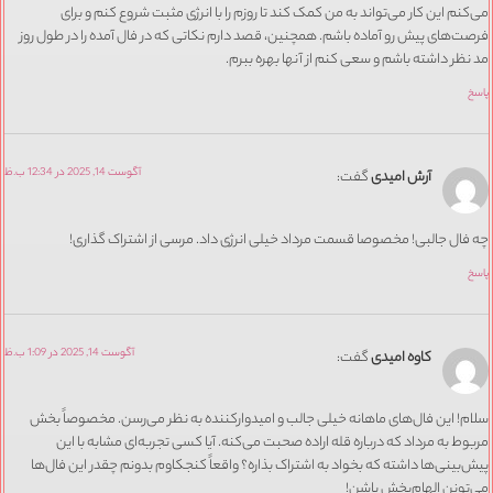
می‌کنم این کار می‌تواند به من کمک کند تا روزم را با انرژی مثبت شروع کنم و برای
فرصت‌های پیش رو آماده باشم. همچنین، قصد دارم نکاتی که در فال آمده را در طول روز
مد نظر داشته باشم و سعی کنم از آنها بهره ببرم.
پاسخ
آگوست 14, 2025 در 12:34 ب.ظ
آرش امیدی
گفت:
چه فال جالبی! مخصوصا قسمت مرداد خیلی انرژی داد. مرسی از اشتراک گذاری!
پاسخ
آگوست 14, 2025 در 1:09 ب.ظ
کاوه امیدی
گفت:
سلام! این فال‌های ماهانه خیلی جالب و امیدوارکننده به نظر می‌رسن. مخصوصاً بخش
مربوط به مرداد که درباره قله اراده صحبت می‌کنه. آیا کسی تجربه‌ای مشابه با این
پیش‌بینی‌ها داشته که بخواد به اشتراک بذاره؟ واقعاً کنجکاوم بدونم چقدر این فال‌ها
می‌تونن الهام‌بخش باشن!