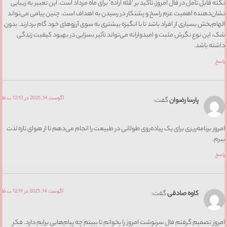
نکته قابل تأمل در فال امروز، تأکید بر ‘قله اراده’ برای ماه مرداد است. این تعبیر به زیبایی
نشان‌دهنده اهمیت عزم راسخ و پشتکار در رسیدن به اهداف است. چنین پیامی می‌تواند
الهام‌بخش بسیاری از افراد باشد تا با انگیزه بیشتری به سوی آرزوهای خود گام بردارند. بدون
شک، این نوع نگرش مثبت و امیدوارانه می‌تواند تأثیر بسزایی در بهبود کیفیت زندگی
داشته باشد.
پاسخ
آگوست 14, 2025 در 12:13 ب.ظ
پارسا رضوان
گفت:
امروز برنامه‌ریزی برای یک پیاده‌روی طولانی در طبیعت را انجام می‌دهم تا از هوای تازه لذت
ببرم.
پاسخ
آگوست 14, 2025 در 12:19 ب.ظ
کاوه صادقی
گفت:
امروز تصمیم گرفتم فال سرنوشت امروز را بخوانم تا ببینم چه پیام‌هایی برایم دارد. فکر