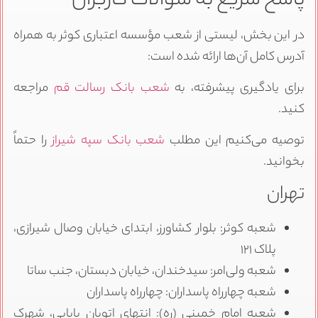
پاسخ سریع به سوالات کاربران
در این بخش، لیستی از شعب مؤسسه اعتباری کوثر به همراه
آدرس کامل آن‌ها ارائه شده است:
برای یادگیری پیشرفته، به
شعب بانک رسالت قم
مراجعه
کنید.
توصیه می‌کنیم این مطلب
شعب بانک سپه شیراز
را حتماً
بخوانید.
تهران
شعبه کوثر: بلوار کشاورز، ابتدای خیابان وصال شیرازی،
پلاک ۱۲۱
شعبه ولی‌امر: سیدخندان، خیابان دبستان، جنب ساتا
شعبه چهارراه پاسداران: چهارراه پاسداران
شعبه امام خمینی (ره): انتهای اتوبان بابایی، شهرک