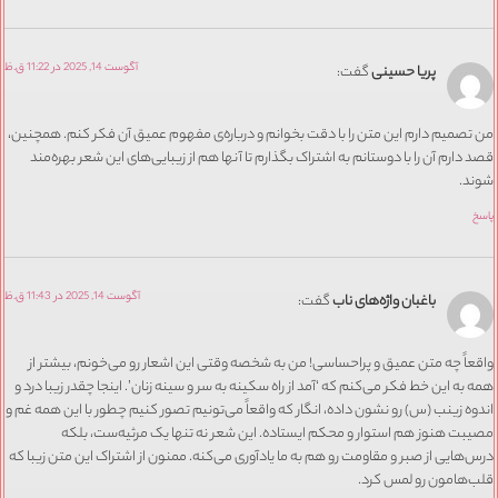
آگوست 14, 2025 در 11:22 ق.ظ
پریا حسینی
گفت:
صمیم دارم این متن را با دقت بخوانم و درباره‌ی مفهوم عمیق آن فکر کنم. همچنین،
دارم آن را با دوستانم به اشتراک بگذارم تا آنها هم از زیبایی‌های این شعر بهره‌مند
د.
آگوست 14, 2025 در 11:43 ق.ظ
باغبان واژه‌های ناب
گفت:
اً چه متن عمیق و پراحساسی! من به شخصه وقتی این اشعار رو می‌خونم، بیشتر از
به این خط فکر می‌کنم که ‘آمد از راه سکینه به سر و سینه زنان’. اینجا چقدر زیبا درد و
ه زینب (س) رو نشون داده، انگار که واقعاً می‌تونیم تصور کنیم چطور با این همه غم و
ت هنوز هم استوار و محکم ایستاده. این شعر نه تنها یک مرثیه‌ست، بلکه
هایی از صبر و مقاومت رو هم به ما یادآوری می‌کنه. ممنون از اشتراک این متن زیبا که
‌هامون رو لمس کرد.