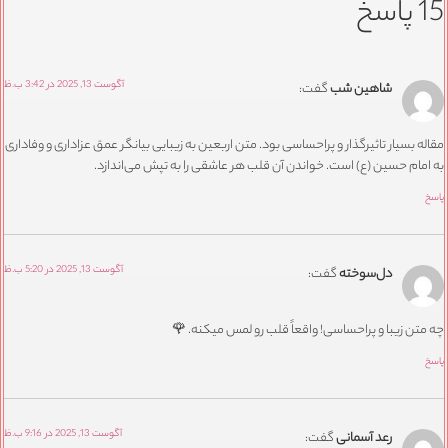
سخ
آگوست 13, 2025 در 3:42 ب.ظ
شاهین شب
گفت:
ه بسیار تاثیرگذار و پراحساسی بود. متن اربعین به زیبایی بیانگر عمق عزاداری و وفاداری
مام حسین (ع) است. خواندن آن قلب هر عاشقی را به تپش می‌اندازد.
آگوست 13, 2025 در 5:20 ب.ظ
دل‌سوخته
گفت:
تن زیبا و پراحساسی! واقعاً قلب رو لمس میکنه. 🌹
آگوست 13, 2025 در 9:16 ب.ظ
رعد آسمانی
گفت: