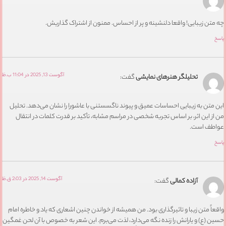
تن زیبایی! واقعا دلنشینه و پر از احساس. ممنون از اشتراک گذاریش.
آگوست 13, 2025 در 11:04 ب.ظ
تحلیلگر هنرهای نمایشی
گفت:
متن به زیبایی احساسات عمیق و پیوند ناگسستنی با عاشورا را نشان می‌دهد. تحلیل
ز این اثر، بر اساس تجربه شخصی در مراسم مشابه، تأکید بر قدرت کلمات در انتقال
طف است.
آگوست 14, 2025 در 2:03 ق.ظ
آزاده کمالی
گفت:
اً متن زیبا و تاثیرگذاری بود. من همیشه از خواندن چنین اشعاری که یاد و خاطره امام
 (ع) و یارانش را زنده نگه می‌دارد، لذت می‌برم. این شعر به خصوص با آن لحن غمگین