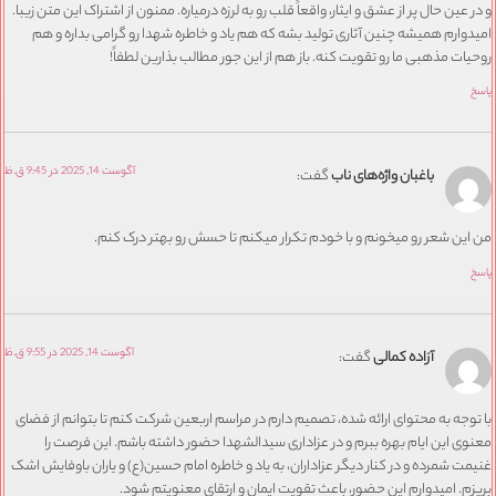
 عین حال پر از عشق و ایثار، واقعاً قلب رو به لرزه درمیاره. ممنون از اشتراک این متن زیبا.
وارم همیشه چنین آثاری تولید بشه که هم یاد و خاطره شهدا رو گرامی بداره و هم
ات مذهبی ما رو تقویت کنه. باز هم از این جور مطالب بذارین لطفاً!
آگوست 14, 2025 در 9:45 ق.ظ
باغبان واژه‌های ناب
گفت:
ین شعر رو میخونم و با خودم تکرار میکنم تا حسش رو بهتر درک کنم.
آگوست 14, 2025 در 9:55 ق.ظ
آزاده کمالی
گفت:
وجه به محتوای ارائه شده، تصمیم دارم در مراسم اربعین شرکت کنم تا بتوانم از فضای
ی این ایام بهره ببرم و در عزاداری سیدالشهدا حضور داشته باشم. این فرصت را
ت شمرده و در کنار دیگر عزاداران، به یاد و خاطره امام حسین(ع) و یاران باوفایش اشک
م. امیدوارم این حضور، باعث تقویت ایمان و ارتقای معنویتم شود.