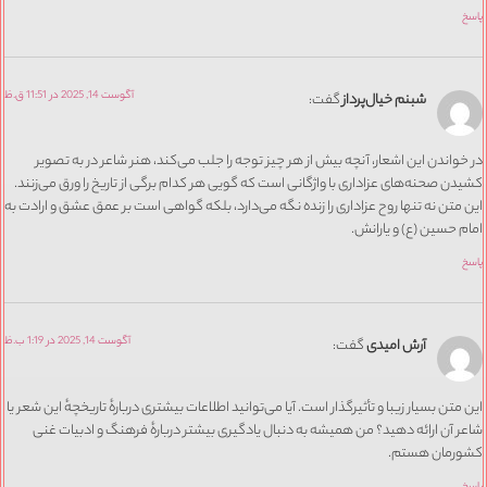
آگوست 14, 2025 در 11:51 ق.ظ
شبنم خیال‌پرداز
گفت:
واندن این اشعار، آنچه بیش از هر چیز توجه را جلب می‌کند، هنر شاعر در به تصویر
ن صحنه‌های عزاداری با واژگانی است که گویی هر کدام برگی از تاریخ را ورق می‌زنند.
متن نه تنها روح عزاداری را زنده نگه می‌دارد، بلکه گواهی است بر عمق عشق و ارادت به
 حسین (ع) و یارانش.
آگوست 14, 2025 در 1:19 ب.ظ
آرش امیدی
گفت:
متن بسیار زیبا و تأثیرگذار است. آیا می‌توانید اطلاعات بیشتری دربارهٔ تاریخچهٔ این شعر یا
 آن ارائه دهید؟ من همیشه به دنبال یادگیری بیشتر دربارهٔ فرهنگ و ادبیات غنی
رمان هستم.