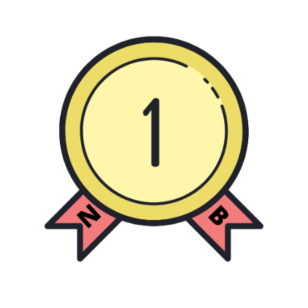
رش
ه
حتوا